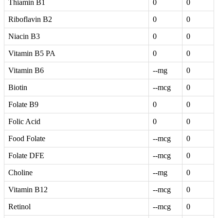
Thiamin B1
0
0
Riboflavin B2
0
0
Niacin B3
0
0
Vitamin B5 PA
0
0
Vitamin B6
--mg
0
Biotin
--mcg
0
Folate B9
0
0
Folic Acid
0
0
Food Folate
--mcg
0
Folate DFE
--mcg
0
Choline
--mg
0
Vitamin B12
--mcg
0
Retinol
--mcg
0