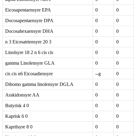
Eicosapentaensyre EPA
0
0
Docosapentaensyre DPA
0
0
Docosahexaensyre DHA
0
0
n 3 Eicosatriensyre 20 3
0
0
Linolsyre 18 2 n 6 cis cis
0
0
gamma Linolensyre GLA
0
0
cis cis n6 Eicosadiensyre
--g
0
Dihomo gamma linolensyre DGLA
0
0
Arakidonsyre AA
0
0
Butyrisk 4 0
0
0
Kaprisk 6 0
0
0
Kaprilsyre 8 0
0
0