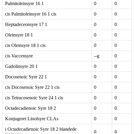
Palmitoleinsyre 16 1
0
0
cis Palmitoleinsyre 16 1 cis
0
0
Heptadeceonsyre 17 1
0
0
Oleinsyre 18 1
0
0
cis Oleinsyre 18 1 cis
0
0
cis Vaccensyre
--g
0
Gadolinsyre 20 1
0
0
Docosenoic Syre 22 1
0
0
cis Docosenoic Syre 22 1 cis
0
0
cis Tetracosenoic Syre 24 1 cis
0
0
Octadecadienoic Syre 18 2
0
0
Konjugeret Linolsyre CLAs
0
0
i Octadecadienoic Syre 18 2 blandede
0
0