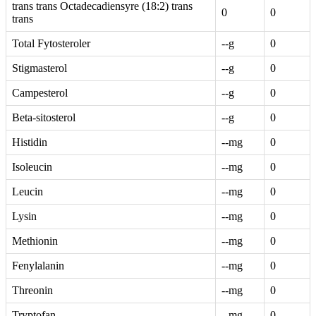
trans trans Octadecadiensyre (18:2) trans
0
0
trans
Total Fytosteroler
--g
0
Stigmasterol
--g
0
Campesterol
--g
0
Beta-sitosterol
--g
0
Histidin
--mg
0
Isoleucin
--mg
0
Leucin
--mg
0
Lysin
--mg
0
Methionin
--mg
0
Fenylalanin
--mg
0
Threonin
--mg
0
Tryptofan
--mg
0