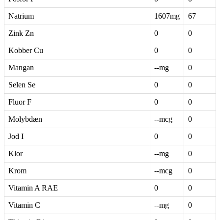
Natrium
1607mg
67
Zink Zn
0
0
Kobber Cu
0
0
Mangan
--mg
0
Selen Se
0
0
Fluor F
0
0
Molybdæn
--mcg
0
Jod I
0
0
Klor
--mg
0
Krom
--mcg
0
Vitamin A RAE
0
0
Vitamin C
--mg
0