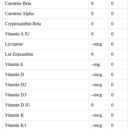
Carotene Beta
0
0
Carotene Alpha
0
0
Cryptoxanthin Beta
0
0
Vitamin A IU
0
0
Lycopene
--mcg
0
Lut Zeaxanthin
0
0
Vitamin E
--mg
0
Vitamin D
--mcg
0
Vitamin D2
--mcg
0
Vitamin D3
--mcg
0
Vitamin D IU
0
0
Vitamin K
--mcg
0
Vitamin K1
--mcg
0