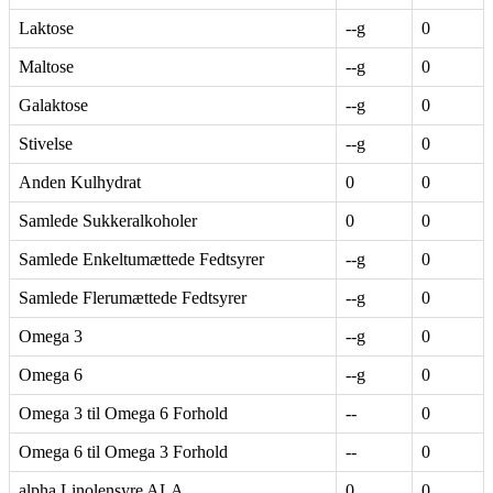
Laktose
--g
0
Maltose
--g
0
Galaktose
--g
0
Stivelse
--g
0
Anden Kulhydrat
0
0
Samlede Sukkeralkoholer
0
0
Samlede Enkeltumættede Fedtsyrer
--g
0
Samlede Flerumættede Fedtsyrer
--g
0
Omega 3
--g
0
Omega 6
--g
0
Omega 3 til Omega 6 Forhold
--
0
Omega 6 til Omega 3 Forhold
--
0
alpha Linolensyre ALA
0
0