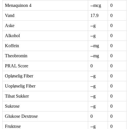
Menaquinon 4
--mcg
0
Vand
17.9
0
Aske
--g
0
Alkohol
--g
0
Koffein
--mg
0
Theobromin
--mg
0
PRAL Score
0
0
Opløselig Fiber
--g
0
Uopløselig Fiber
--g
0
Tilsat Sukker
--g
0
Sukrose
--g
0
Glukose Dextrose
0
0
Fruktose
--g
0