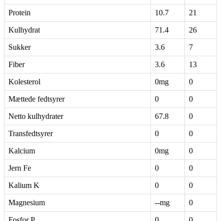
Protein
10.7
21
Kulhydrat
71.4
26
Sukker
3.6
7
Fiber
3.6
13
Kolesterol
0mg
0
Mættede fedtsyrer
0
0
Netto kulhydrater
67.8
0
Transfedtsyrer
0
0
Kalcium
0mg
0
Jern Fe
0
0
Kalium K
0
0
Magnesium
--mg
0
Fosfor P
0
0