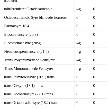
isomerer
udifferentieret Octadecatrienoic
--g
0
Octadecatrienoic Syre blandede isomerer
0
0
Parinarsyre 18 4
0
0
Eicosatriensyre (20:3)
0
0
Eicosatetraensyre (20:4)
--g
0
Heneicosapentaensyre (21:5)
--g
0
Trans Polyenumættede Fedtsyrer
--g
0
Trans Monoumættede Fedtsyrer
--g
0
trans Palmitoleinsyre (16:1) trans
0
0
trans Olesyre (18:1) trans
0
0
trans Docosenosyre (22:1) trans
0
0
trans Octadecadiensyre (18:2) trans
0
0