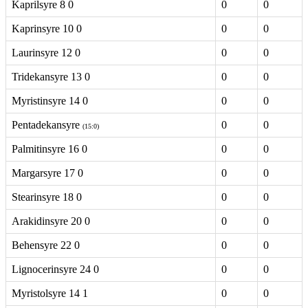
Kaprilsyre 8 0
0
0
Kaprinsyre 10 0
0
0
Laurinsyre 12 0
0
0
Tridekansyre 13 0
0
0
Myristinsyre 14 0
0
0
Pentadekansyre
0
0
(15:0)
Palmitinsyre 16 0
0
0
Margarsyre 17 0
0
0
Stearinsyre 18 0
0
0
Arakidinsyre 20 0
0
0
Behensyre 22 0
0
0
Lignocerinsyre 24 0
0
0
Myristolsyre 14 1
0
0