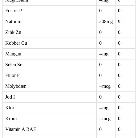
Fosfor P
0
0
Natrium
208mg
9
Zink Zn
0
0
Kobber Cu
0
0
Mangan
--mg
0
Selen Se
0
0
Fluor F
0
0
Molybdæn
--mcg
0
Jod I
0
0
Klor
--mg
0
Krom
--mcg
0
Vitamin A RAE
0
0