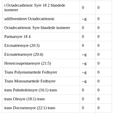
i Octadecadienoic Syre 18 2 blandede
0
0
isomerer
udifferentieret Octadecatrienoic
--g
0
Octadecatrienoic Syre blandede isomerer
0
0
Parinarsyre 18 4
0
0
Eicosatriensyre (20:3)
0
0
Eicosatetraensyre (20:4)
--g
0
Heneicosapentaensyre (21:5)
--g
0
Trans Polyenumættede Fedtsyrer
--g
0
Trans Monoumættede Fedtsyrer
--g
0
trans Palmitoleinsyre (16:1) trans
0
0
trans Olesyre (18:1) trans
0
0
trans Docosenosyre (22:1) trans
0
0