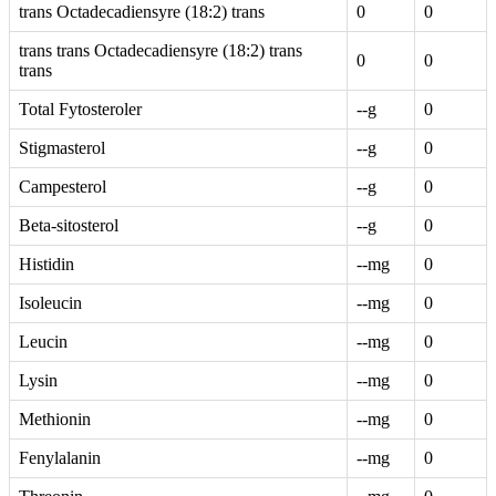
trans Octadecadiensyre (18:2) trans
0
0
trans trans Octadecadiensyre (18:2) trans
0
0
trans
Total Fytosteroler
--g
0
Stigmasterol
--g
0
Campesterol
--g
0
Beta-sitosterol
--g
0
Histidin
--mg
0
Isoleucin
--mg
0
Leucin
--mg
0
Lysin
--mg
0
Methionin
--mg
0
Fenylalanin
--mg
0