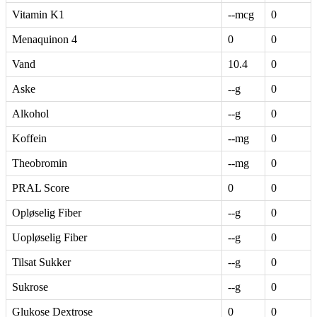
Vitamin K1
--mcg
0
Menaquinon 4
0
0
Vand
10.4
0
Aske
--g
0
Alkohol
--g
0
Koffein
--mg
0
Theobromin
--mg
0
PRAL Score
0
0
Opløselig Fiber
--g
0
Uopløselig Fiber
--g
0
Tilsat Sukker
--g
0
Sukrose
--g
0
Glukose Dextrose
0
0