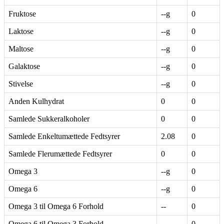
Fruktose
--g
0
Laktose
--g
0
Maltose
--g
0
Galaktose
--g
0
Stivelse
--g
0
Anden Kulhydrat
0
0
Samlede Sukkeralkoholer
0
0
Samlede Enkeltumættede Fedtsyrer
2.08
0
Samlede Flerumættede Fedtsyrer
0
0
Omega 3
--g
0
Omega 6
--g
0
Omega 3 til Omega 6 Forhold
--
0
Omega 6 til Omega 3 Forhold
--
0