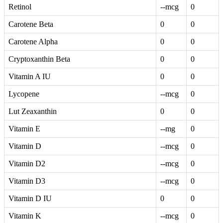
Retinol
--mcg
0
Carotene Beta
0
0
Carotene Alpha
0
0
Cryptoxanthin Beta
0
0
Vitamin A IU
0
0
Lycopene
--mcg
0
Lut Zeaxanthin
0
0
Vitamin E
--mg
0
Vitamin D
--mcg
0
Vitamin D2
--mcg
0
Vitamin D3
--mcg
0
Vitamin D IU
0
0
Vitamin K
--mcg
0