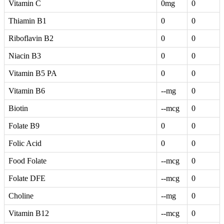
Vitamin C
0mg
0
Thiamin B1
0
0
Riboflavin B2
0
0
Niacin B3
0
0
Vitamin B5 PA
0
0
Vitamin B6
--mg
0
Biotin
--mcg
0
Folate B9
0
0
Folic Acid
0
0
Food Folate
--mcg
0
Folate DFE
--mcg
0
Choline
--mg
0
Vitamin B12
--mcg
0