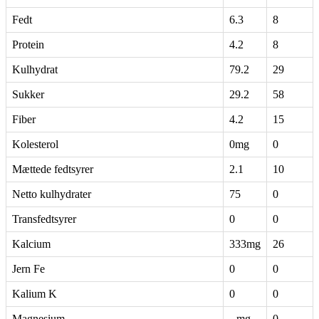
Fedt
6.3
8
Protein
4.2
8
Kulhydrat
79.2
29
Sukker
29.2
58
Fiber
4.2
15
Kolesterol
0mg
0
Mættede fedtsyrer
2.1
10
Netto kulhydrater
75
0
Transfedtsyrer
0
0
Kalcium
333mg
26
Jern Fe
0
0
Kalium K
0
0
Magnesium
--mg
0