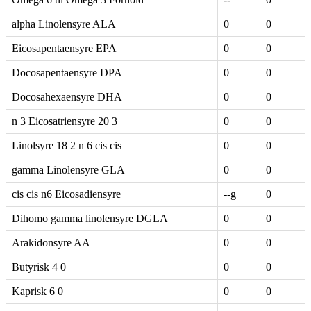
alpha Linolensyre ALA
0
0
Eicosapentaensyre EPA
0
0
Docosapentaensyre DPA
0
0
Docosahexaensyre DHA
0
0
n 3 Eicosatriensyre 20 3
0
0
Linolsyre 18 2 n 6 cis cis
0
0
gamma Linolensyre GLA
0
0
cis cis n6 Eicosadiensyre
--g
0
Dihomo gamma linolensyre DGLA
0
0
Arakidonsyre AA
0
0
Butyrisk 4 0
0
0
Kaprisk 6 0
0
0